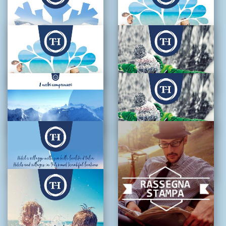
TH Campiglio
Flyer TH Resorts
Catalogo TH Resorts
New Summer
– Inverno
Catalog TH Resorts
I nostri comprensori
Catalogo Estate 2019
New Winter Catalog
– TH Resorts
TH Resorts
Nuovo Catalogo
Inverno TH Resorts